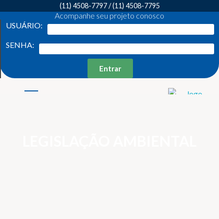
(11) 4508-7797
/
(11) 4508-7795
Acompanhe seu projeto conosco
USUÁRIO:
SENHA:
Entrar
Weber Ambiental
Consultoria e Engenharia Ambiental
LEGISLAÇÃO AMBIENTAL