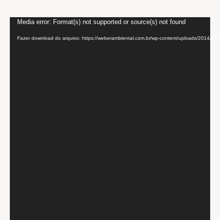
Tocador
Media error: Format(s) not supported or source(s) not found
de
Fazer download do arquivo: https://weberambiental.com.br/wp-content/uploads/2014/
vídeo