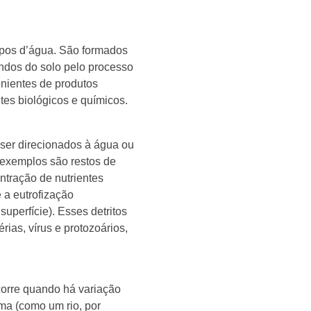
rpos d’água. São formados
ndos do solo pelo processo
nientes de produtos
es biológicos e químicos.
 ser direcionados à água ou
s exemplos são restos de
ntração de nutrientes
 a eutrofização
uperfície). Esses detritos
as, vírus e protozoários,
corre quando há variação
ma (como um rio, por