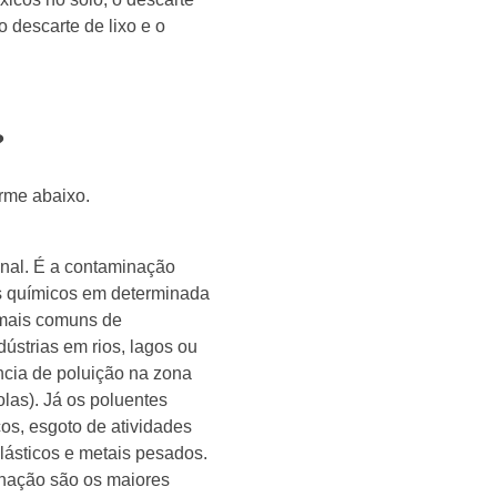
o descarte de lixo e o
?
rme abaixo.
onal. É a contaminação
os químicos em determinada
 mais comuns de
ústrias em rios, lagos ou
ncia de poluição na zona
olas). Já os poluentes
cos, esgoto de atividades
plásticos e metais pesados.
inação são os maiores