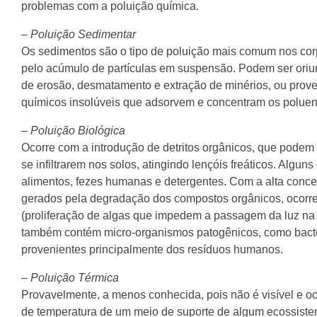
problemas com a poluição química.
–
Poluição Sedimentar
Os sedimentos são o tipo de poluição mais comum nos co
pelo acúmulo de partículas em suspensão. Podem ser oriu
de erosão, desmatamento e extração de minérios, ou prove
químicos insolúveis que adsorvem e concentram os poluent
–
Poluição Biológica
Ocorre com a introdução de detritos orgânicos, que podem
se infiltrarem nos solos, atingindo lençóis freáticos. Algun
alimentos, fezes humanas e detergentes. Com a alta conce
gerados pela degradação dos compostos orgânicos, ocorre
(proliferação de algas que impedem a passagem da luz na s
também contém micro-organismos patogênicos, como bactéri
provenientes principalmente dos resíduos humanos.
–
Poluição Térmica
Provavelmente, a menos conhecida, pois não é visível e o
de temperatura de um meio de suporte de algum ecossiste