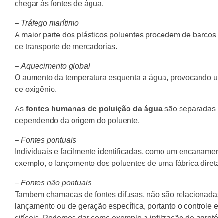
chegar às fontes de água.
–
Tráfego marítimo
A maior parte dos plásticos poluentes procedem de barcos 
de transporte de mercadorias.
–
Aquecimento global
O aumento da temperatura esquenta a água, provocando u
de oxigênio.
As
fontes humanas de poluição da água
são separadas 
dependendo da origem do poluente.
–
Fontes pontuais
Individuais e facilmente identificadas, como um encaname
exemplo, o lançamento dos poluentes de uma fábrica dire
–
Fontes não pontuais
Também chamadas de fontes difusas, não são relacionada
lançamento ou de geração específica, portanto o controle e
difíceis. Podemos dar como exemplo a infiltração de agrotó