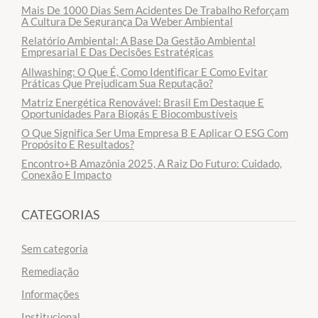
Mais De 1000 Dias Sem Acidentes De Trabalho Reforçam
A Cultura De Segurança Da Weber Ambiental
Relatório Ambiental: A Base Da Gestão Ambiental
Empresarial E Das Decisões Estratégicas
Allwashing: O Que É, Como Identificar E Como Evitar
Práticas Que Prejudicam Sua Reputação?
Matriz Energética Renovável: Brasil Em Destaque E
Oportunidades Para Biogás E Biocombustíveis
O Que Significa Ser Uma Empresa B E Aplicar O ESG Com
Propósito E Resultados?
Encontro+B Amazônia 2025, A Raiz Do Futuro: Cuidado,
Conexão E Impacto
CATEGORIAS
Sem categoria
Remediação
Informações
Institucional