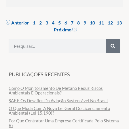
Anterior
1
2
3
4
5
6
7
8
9
10
11
12
13
Próximo
PUBLICAÇÕES RECENTES
Como O Monitoramento De Metano Reduz Riscos
Ambientais E Operacionais?
SAF E Os Desafios Da Aviação Sustentável No Brasil
O Que Muda Com A Nova Lei Geral Do Licenciamento
Ambiental (Lei 15.190)?
Por Que Contratar Uma Empresa Certificada Pelo Sistema
B?