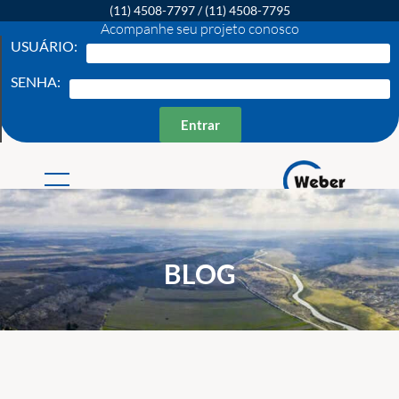
(11) 4508-7797
/
(11) 4508-7795
Acompanhe seu projeto conosco
USUÁRIO:
SENHA:
Entrar
Weber Ambiental
Consultoria e Engenharia Ambiental
BLOG