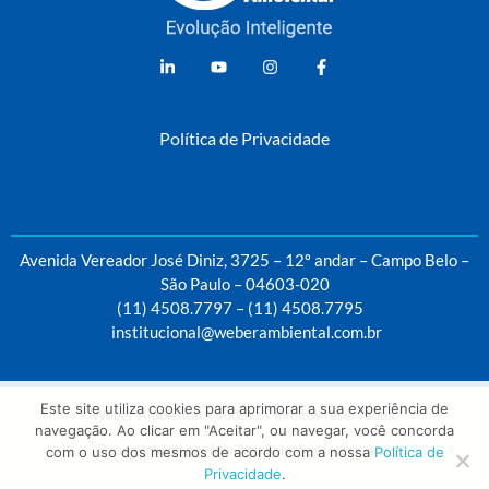
Weber Ambiental
Consultoria e Engenharia Ambiental
Política de Privacidade
Avenida Vereador José Diniz, 3725 – 12º andar – Campo Belo –
São Paulo – 04603-020
(11) 4508.7797
–
(11) 4508.7795
institucional@weberambiental.com.br
Este site utiliza cookies para aprimorar a sua experiência de
Weber Ambiental – Todos os direitos reservados.
navegação. Ao clicar em "Aceitar", ou navegar, você concorda
Desenvolvido por
Mix App Soluções Interativas
com o uso dos mesmos de acordo com a nossa
Política de
Privacidade
.