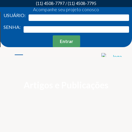
(11) 4508-7797
/
(11) 4508-7795
Acompanhe seu projeto conosco
USUÁRIO:
SENHA:
Entrar
Weber Ambiental
Consultoria e Engenharia Ambiental
Artigos e Publicações