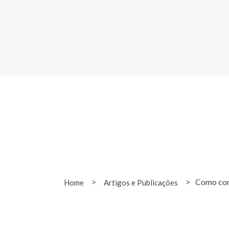
>
>
Como con
Home
Artigos e Publicações