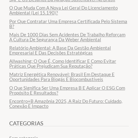
O Que Muda Com A Nova Lei Geral Do Licenciamento
Ambiental (Lei 15.190)?
Por Que Contratar Uma Empresa Certificada Pelo Sistema
B?
Mais De 1000 Dias Sem Acidentes De Trabalho Reforçam
A Cultura De Segurança Da Weber Ambiental
Relatório Ambiental: A Base Da Gestão Ambiental
Empresarial E Das Decisões Estratégicas
Allwashing: O Que É, Como Identificar E Como Evitar
Práticas Que Prejudicam Sua Reputação?
Matriz Energética Renovável: Brasil Em Destaque E
Oportunidades Para Biogás E Biocombustíveis
O Que Significa Ser Uma Empresa B E Aplicar O ESG Com
Propósito E Resultados?
Encontro+B Amazônia 2025, A Raiz Do Futuro: Cuidado,
Conexão E Impacto
CATEGORIAS
Sem categoria