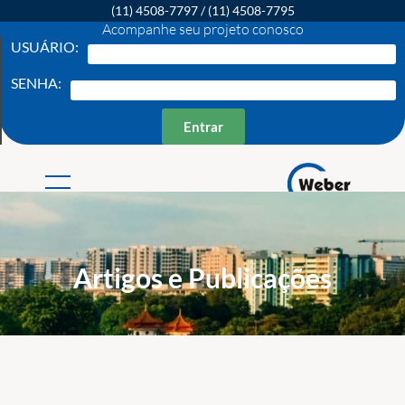
(11) 4508-7797
/
(11) 4508-7795
Acompanhe seu projeto conosco
USUÁRIO:
SENHA:
Entrar
Weber Ambiental
Consultoria e Engenharia Ambiental
Artigos e Publicações