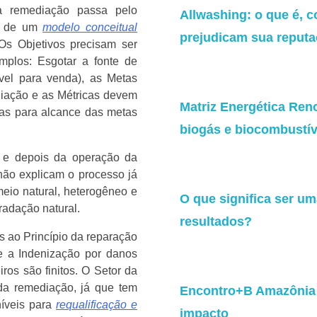
a remediação passa pelo
Allwashing: o que é, c
ir de um
modelo conceitual
prejudicam sua reput
 Os Objetivos precisam ser
emplos: Esgotar a fonte de
vel para venda), as Metas
diação e as Métricas devem
Matriz Energética Ren
otas para alcance das metas
biogás e biocombustív
e e depois da operação da
não explicam o processo já
eio natural, heterogêneo e
O que significa ser u
adação natural.
resultados?
 ao Princípio da reparação
 a Indenização por danos
ros são finitos. O Setor da
da remediação, já que tem
Encontro+B Amazônia 2
níveis para
requalificação e
impacto