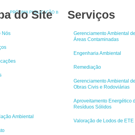
a do Site
Serviços
PRÓXIMA PUBLICAÇÃO
e Nós
Gerenciamento Ambiental d
Áreas Contaminadas
ços
Engenharia Ambiental
ficações
Remediação
s
Gerenciamento Ambiental d
Obras Civis e Rodoviárias
Aproveitamento Energético 
Resíduos Sólidos
lação Ambiental
Valoração de Lodos de ETE
to