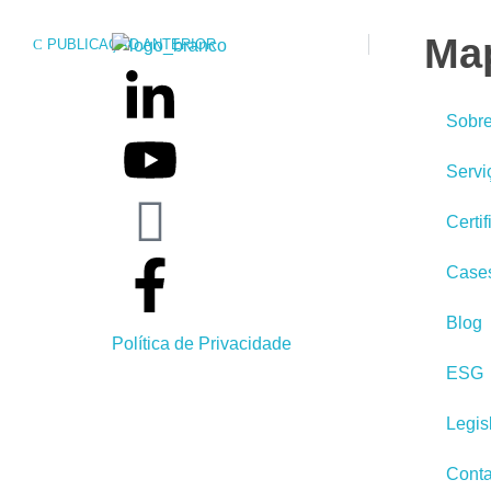
Map
PUBLICAÇÃO ANTERIOR
Weber Ambiental
Consultoria e Engenharia Ambiental
Sobr
Servi
Certi
Case
Blog
Política de Privacidade
ESG
Legis
Conta