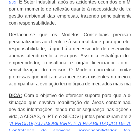
uso
. E Setor Industrial, após os acidentes ocorridos em 
por um momento de reflexão quanto à necessidade de tr
gestão ambiental das empresas, trazendo principalment
com responsabilidade.
Destacou-se que os Modelos Conceituais precis
personalizados ao cliente e à sua realidade para que ele
responsabilidade, já que há a necessidade de desenvolvi
apenas atendimento a escopos. Assim a estratégia do
empreendedor, consultoria e órgão licenciador com
sensibilização do decisor. O Modelo conceitual muita
premissas que indicam as incertezas existentes no meio e
acompanhar a evolução tecnológica de mercados mais ma
D
ICA:
Com o objetivo de oferecer suporte para que a 
situação que envolva reabilitação de áreas contaminad
devidas informações, tendo maior segurança nas ações 
vida, a AESAS, o IPT e o SECOVI juntos produziram em 2
“
A PRODUÇÃO IMOBILIÁRIA E A REABILITAÇÃO DE
Contratação de serviços, responsabilidades le