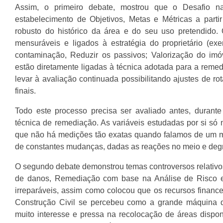
Assim, o primeiro debate, mostrou que o Desafio n
estabelecimento de Objetivos, Metas e Métricas a part
robusto do histórico da área e do seu uso pretendido.
mensuráveis e ligados à estratégia do proprietário (ex
contaminação, Reduzir os passivos; Valorização do imó
estão diretamente ligadas à técnica adotada para a reme
levar à avaliação continuada possibilitando ajustes de r
finais.
Todo este processo precisa ser avaliado antes, durant
técnica de remediação. As variáveis estudadas por si só 
que não há medições tão exatas quando falamos de um m
de constantes mudanças, dadas as reações no meio e degr
O segundo debate demonstrou temas controversos relativos
de danos, Remediação com base na Análise de Risco e
irreparáveis, assim como colocou que os recursos financei
Construção Civil se percebeu como a grande máquina 
muito interesse e pressa na recolocação de áreas dispo