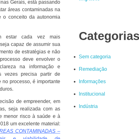
Minas Gerais, está passando
atar áreas contaminadas na
e o conceito da autonomia
Categoria
am estar cada vez mais
 seja capaz de assumir sua
mento de estratégias e não
Sem categoria
 processo deve envolver o
 clareza na informação e
Remediação
s vezes precisa partir de
 no processo, é importante
Informações
duros.
Institucional
decisão de empreender, em
Indústria
as, seja realizada com as
e menor risco à saúde e à
018 um excelente material:
 ÁREAS CONTAMINADAS –
gais e viabilidade de