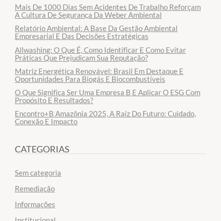
Mais De 1000 Dias Sem Acidentes De Trabalho Reforçam
A Cultura De Segurança Da Weber Ambiental
Relatório Ambiental: A Base Da Gestão Ambiental
Empresarial E Das Decisões Estratégicas
Allwashing: O Que É, Como Identificar E Como Evitar
Práticas Que Prejudicam Sua Reputação?
Matriz Energética Renovável: Brasil Em Destaque E
Oportunidades Para Biogás E Biocombustíveis
O Que Significa Ser Uma Empresa B E Aplicar O ESG Com
Propósito E Resultados?
Encontro+B Amazônia 2025, A Raiz Do Futuro: Cuidado,
Conexão E Impacto
CATEGORIAS
Sem categoria
Remediação
Informações
Institucional