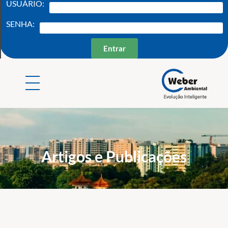
USUÁRIO:
SENHA:
Entrar
Weber Ambiental
Consultoria e Engenharia Ambiental
Artigos e Publicações