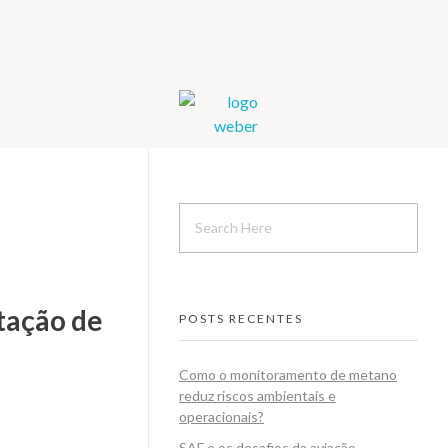
Weber Ambiental
Consultoria e Engenharia Ambiental
tação de
POSTS RECENTES
Como o monitoramento de metano
reduz riscos ambientais e
operacionais?
SAF e os desafios da aviação