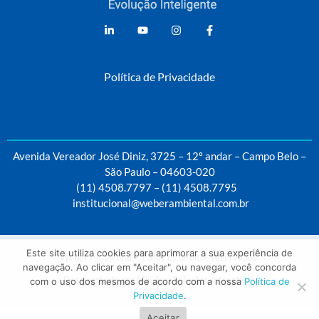
Weber Ambiental
Consultoria e Engenharia Ambiental
Política de Privacidade
Avenida Vereador José Diniz, 3725 – 12º andar – Campo Belo –
São Paulo – 04603-020
(11) 4508.7797
–
(11) 4508.7795
institucional@weberambiental.com.br
Este site utiliza cookies para aprimorar a sua experiência de
Weber Ambiental – Todos os direitos reservados.
navegação. Ao clicar em "Aceitar", ou navegar, você concorda
Desenvolvido por
Mix App Soluções Interativas
com o uso dos mesmos de acordo com a nossa
Política de
Privacidade
.
Aceitar