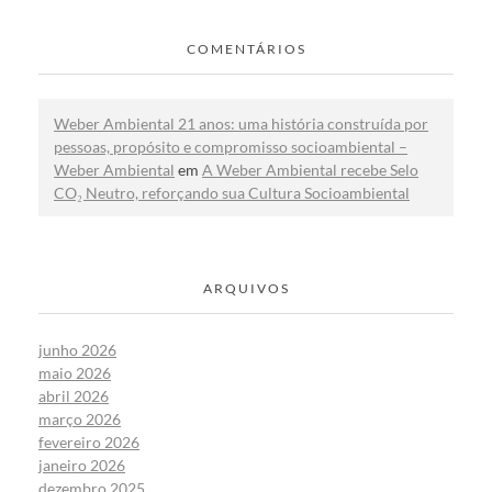
COMENTÁRIOS
Weber Ambiental 21 anos: uma história construída por
pessoas, propósito e compromisso socioambiental –
Weber Ambiental
em
A Weber Ambiental recebe Selo
CO₂ Neutro, reforçando sua Cultura Socioambiental
ARQUIVOS
junho 2026
maio 2026
abril 2026
março 2026
fevereiro 2026
janeiro 2026
dezembro 2025