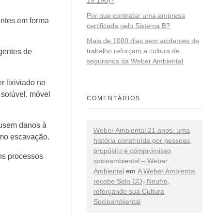
15.190)?
Por que contratar uma empresa
entes em forma
certificada pelo Sistema B?
Mais de 1000 dias sem acidentes de
trabalho reforçam a cultura de
gentes de
segurança da Weber Ambiental
 lixiviado no
solúvel, móvel
COMENTÁRIOS
ausem danos à
Weber Ambiental 21 anos: uma
omo escavação.
história construída por pessoas,
propósito e compromisso
uns processos
socioambiental – Weber
Ambiental
em
A Weber Ambiental
recebe Selo CO₂ Neutro,
reforçando sua Cultura
Socioambiental