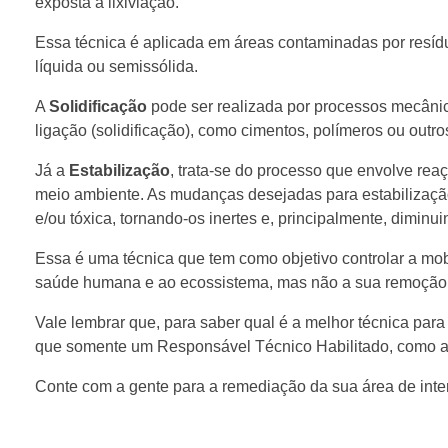
exposta à lixiviação.
Essa técnica é aplicada em áreas contaminadas por resíd
líquida ou semissólida.
A
Solidificação
pode ser realizada por processos mecâni
ligação (solidificação), como cimentos, polímeros ou outr
Já a
Estabilização
, trata-se do processo que envolve re
meio ambiente. As mudanças desejadas para estabilizaç
e/ou tóxica, tornando-os inertes e, principalmente, diminui
Essa é uma técnica que tem como objetivo controlar a m
saúde humana e ao ecossistema, mas não a sua remoção. 
Vale lembrar que, para saber qual é a melhor técnica par
que somente um Responsável Técnico Habilitado, como a
Conte com a gente para a remediação da sua área de inte