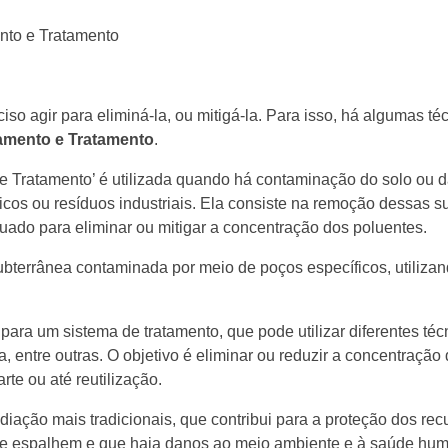
so agir para eliminá-la, ou mitigá-la. Para isso, há algumas té
mento e Tratamento
.
Tratamento’ é utilizada quando há contaminação do solo ou 
cos ou resíduos industriais. Ela consiste na remoção dessas s
do para eliminar ou mitigar a concentração dos poluentes.
bterrânea contaminada por meio de poços específicos, utiliz
ra um sistema de tratamento, que pode utilizar diferentes téc
a, entre outras. O objetivo é eliminar ou reduzir a concentração
te ou até reutilização.
ção mais tradicionais, que contribui para a proteção dos recu
 se espalhem e que haja danos ao meio ambiente e à saúde hu