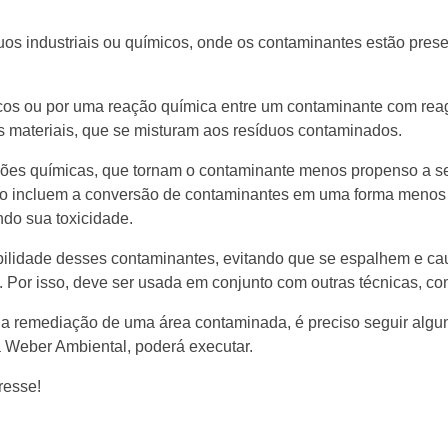
uos industriais ou químicos, onde os contaminantes estão pres
cos ou por uma reação química entre um contaminante com rea
os materiais, que se misturam aos resíduos contaminados.
ações químicas, que tornam o contaminante menos propenso a ser
ão incluem a conversão de contaminantes em uma forma menos 
ndo sua toxicidade.
obilidade desses contaminantes, evitando que se espalhem e c
Por isso, deve ser usada em conjunto com outras técnicas, c
a a remediação de uma área contaminada, é preciso seguir alg
 Weber Ambiental, poderá executar.
resse!