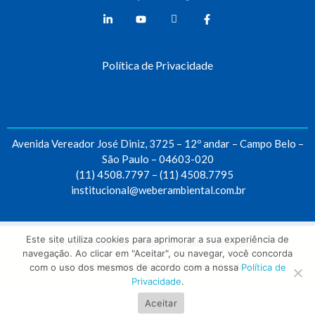
Weber Ambiental
Consultoria e Engenharia Ambiental
Política de Privacidade
Avenida Vereador José Diniz, 3725 – 12º andar – Campo Belo –
São Paulo – 04603-020
(11) 4508.7797
–
(11) 4508.7795
institucional@weberambiental.com.br
Este site utiliza cookies para aprimorar a sua experiência de
Weber Ambiental – Todos os direitos reservados.
navegação. Ao clicar em "Aceitar", ou navegar, você concorda
Desenvolvido por
Mix App Soluções Interativas
com o uso dos mesmos de acordo com a nossa
Política de
Privacidade
.
Aceitar