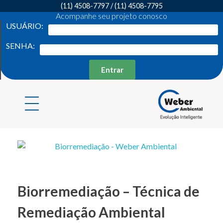
(11) 4508-7797
/
(11) 4508-7795
Acompanhe seu projeto conosco
USUÁRIO:
SENHA:
Entrar
Weber Ambiental
Consultoria e Engenharia Ambiental
Biorremediação – Técnica de
Remediação Ambiental