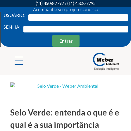
(11) 4508-7797
/
(11) 4508-7795
Acompanhe seu projeto conosco
USUÁRIO:
SENHA:
Entrar
Weber Ambiental
Consultoria e Engenharia Ambiental
Selo Verde: entenda o que é e
qual é a sua importância