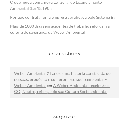
O que muda com a nova Lei Geral do Licenciamento
Ambiental (Lei 15.190)?
Por que contratar uma empresa certificada pelo Sistema B?
Mais de 1000 dias sem acidentes de trabalho reforçam a
cultura de segurança da Weber Ambiental
COMENTÁRIOS
Weber Ambiental 21 anos: uma história construída por
pessoas, propósito e compromisso socioambiental –
Weber Ambiental
em
A Weber Ambiental recebe Selo
CO₂ Neutro, reforçando sua Cultura Socioambiental
ARQUIVOS