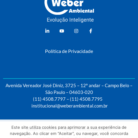
Weber Ambiental
Consultoria e Engenharia Ambiental
Política de Privacidade
Avenida Vereador José Diniz, 3725 – 12º andar – Campo Belo –
São Paulo – 04603-020
(11) 4508.7797
–
(11) 4508.7795
institucional@weberambiental.com.br
Este site utiliza cookies para aprimorar a sua experiência de
Weber Ambiental – Todos os direitos reservados.
navegação. Ao clicar em "Aceitar", ou navegar, você concorda