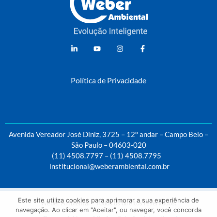
Weber Ambiental
Consultoria e Engenharia Ambiental
Política de Privacidade
Avenida Vereador José Diniz, 3725 – 12º andar – Campo Belo –
São Paulo – 04603-020
(11) 4508.7797
–
(11) 4508.7795
institucional@weberambiental.com.br
Este site utiliza cookies para aprimorar a sua experiência de
Weber Ambiental – Todos os direitos reservados.
navegação. Ao clicar em "Aceitar", ou navegar, você concorda