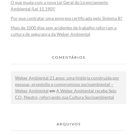
O que muda com a nova Lei Geral do Licenciamento
Ambiental (Lei 15.190)?
Por que contratar uma empresa certificada pelo Sistema B?
Mais de 1000 dias sem acidentes de trabalho reforçam a
cultura de segurança da Weber Ambiental
COMENTÁRIOS
Weber Ambiental 21 anos: uma história construída por
pessoas, propósito e compromisso socioambiental –
Weber Ambiental
em
A Weber Ambiental recebe Selo
CO₂ Neutro, reforçando sua Cultura Socioambiental
ARQUIVOS