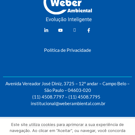
Weber Ambiental
Consultoria e Engenharia Ambiental
Política de Privacidade
Avenida Vereador José Diniz, 3725 – 12º andar – Campo Belo –
São Paulo – 04603-020
(11) 4508.7797
–
(11) 4508.7795
institucional@weberambiental.com.br
Este site utiliza cookies para aprimorar a sua experiência de
Weber Ambiental – Todos os direitos reservados.
navegação. Ao clicar em "Aceitar", ou navegar, você concorda