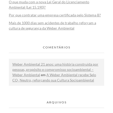
O que muda com a nova Lei Geral do Licenciamento
Ambiental (Lei 15.190)?
Por que contratar uma empresa certificada pelo Sistema B?
Mais de 1000 dias sem acidentes de trabalho reforçam a
cultura de segurança da Weber Ambiental
COMENTÁRIOS
Weber Ambiental 21 anos: uma história construída por
pessoas, propósito e compromisso socioambiental –
Weber Ambiental
em
A Weber Ambiental recebe Selo
CO₂ Neutro, reforçando sua Cultura Socioambiental
ARQUIVOS