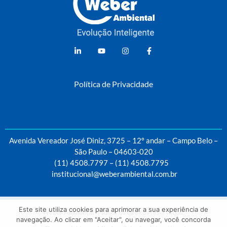
Weber Ambiental
Consultoria e Engenharia Ambiental
Política de Privacidade
Avenida Vereador José Diniz, 3725 – 12º andar – Campo Belo –
São Paulo – 04603-020
(11) 4508.7797
–
(11) 4508.7795
institucional@weberambiental.com.br
Este site utiliza cookies para aprimorar a sua experiência de
Weber Ambiental – Todos os direitos reservados.
navegação. Ao clicar em "Aceitar", ou navegar, você concorda