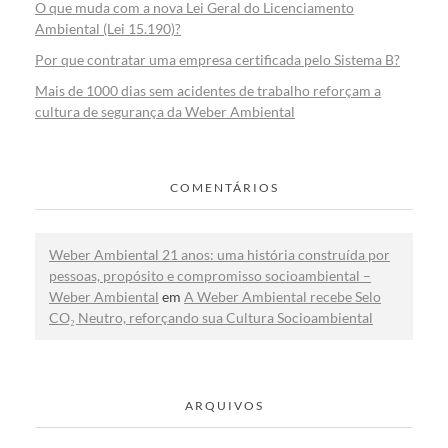
O que muda com a nova Lei Geral do Licenciamento
Ambiental (Lei 15.190)?
Por que contratar uma empresa certificada pelo Sistema B?
Mais de 1000 dias sem acidentes de trabalho reforçam a
cultura de segurança da Weber Ambiental
COMENTÁRIOS
Weber Ambiental 21 anos: uma história construída por
pessoas, propósito e compromisso socioambiental –
Weber Ambiental
em
A Weber Ambiental recebe Selo
CO₂ Neutro, reforçando sua Cultura Socioambiental
ARQUIVOS