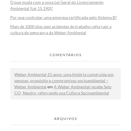
O que muda com a nova Lei Geral do Licenciamento
Ambiental (Lei 15.190)?
Por que contratar uma empresa certificada pelo Sistema B?
Mais de 1000 dias sem acidentes de trabalho reforçam a
cultura de segurança da Weber Ambiental
COMENTÁRIOS
Weber Ambiental 21 anos: uma história construída por
pessoas, propósito e compromisso socioambiental –
Weber Ambiental
em
A Weber Ambiental recebe Selo
CO₂ Neutro, reforçando sua Cultura Socioambiental
ARQUIVOS