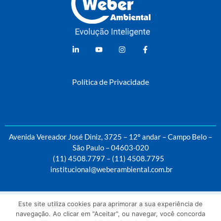
Weber Ambiental
Consultoria e Engenharia Ambiental
Política de Privacidade
Avenida Vereador José Diniz, 3725 – 12º andar – Campo Belo –
São Paulo – 04603-020
(11) 4508.7797
–
(11) 4508.7795
institucional@weberambiental.com.br
Este site utiliza cookies para aprimorar a sua experiência de
Weber Ambiental – Todos os direitos reservados.
navegação. Ao clicar em "Aceitar", ou navegar, você concorda