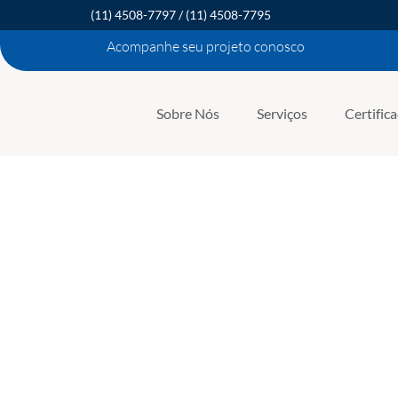
(11) 4508-7797
/
(11) 4508-7795
Acompanhe seu projeto conosco
Sobre Nós
Serviços
Certific