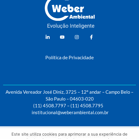
Weber Ambiental
Consultoria e Engenharia Ambiental
Política de Privacidade
Avenida Vereador José Diniz, 3725 – 12º andar – Campo Belo –
São Paulo – 04603-020
(11) 4508.7797
–
(11) 4508.7795
institucional@weberambiental.com.br
Este site utiliza cookies para aprimorar a sua experiência de
Weber Ambiental – Todos os direitos reservados.