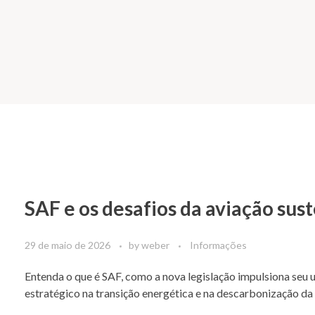
SAF e os desafios da aviação sust
29 de maio de 2026
by
weber
Informações
Entenda o que é SAF, como a nova legislação impulsiona seu
estratégico na transição energética e na descarbonização da 