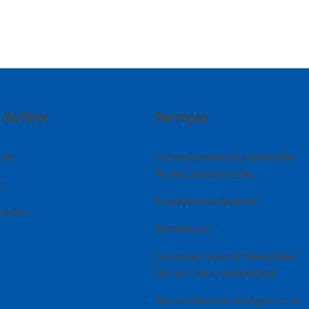
do Site
Serviços
Nós
Gerenciamento Ambiental de
Áreas Contaminadas
s
Engenharia Ambiental
cações
Remediação
Gerenciamento Ambiental de
Obras Civis e Rodoviárias
Aproveitamento Energético de