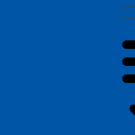
Legisla
Contat