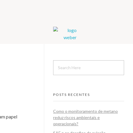
Weber Ambiental
Consultoria e Engenharia Ambiental
POSTS RECENTES
Como o monitoramento de metano
ham papel
reduz riscos ambientais e
operacionais?
SAF e os desafios da aviação