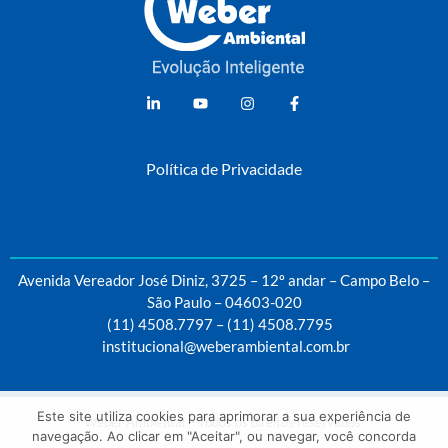
Weber Ambiental
Consultoria e Engenharia Ambiental
Política de Privacidade
Avenida Vereador José Diniz, 3725 – 12º andar – Campo Belo –
São Paulo – 04603-020
(11) 4508.7797
–
(11) 4508.7795
institucional@weberambiental.com.br
Este site utiliza cookies para aprimorar a sua experiência de
Weber Ambiental – Todos os direitos reservados.
navegação. Ao clicar em "Aceitar", ou navegar, você concorda