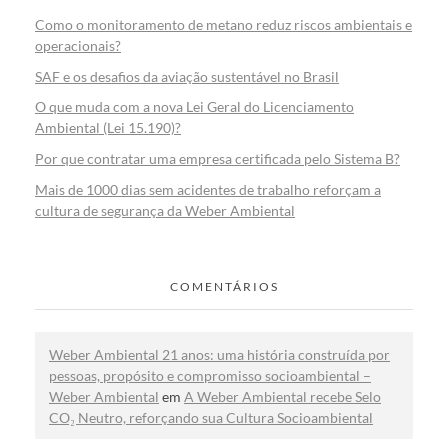
Como o monitoramento de metano reduz riscos ambientais e
operacionais?
SAF e os desafios da aviação sustentável no Brasil
O que muda com a nova Lei Geral do Licenciamento
Ambiental (Lei 15.190)?
Por que contratar uma empresa certificada pelo Sistema B?
Mais de 1000 dias sem acidentes de trabalho reforçam a
cultura de segurança da Weber Ambiental
COMENTÁRIOS
Weber Ambiental 21 anos: uma história construída por
pessoas, propósito e compromisso socioambiental –
Weber Ambiental
em
A Weber Ambiental recebe Selo
CO₂ Neutro, reforçando sua Cultura Socioambiental