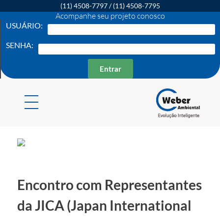
(11) 4508-7797
/
(11) 4508-7795
Acompanhe seu projeto conosco
USUÁRIO:
SENHA:
Entrar
Weber Ambiental
Consultoria e Engenharia Ambiental
Encontro com Representantes
da JICA (Japan International