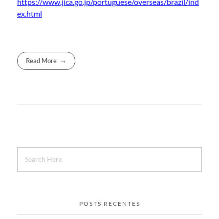
https://www.jica.go.jp/portuguese/overseas/brazil/ind
ex.html
Read More
POSTS RECENTES