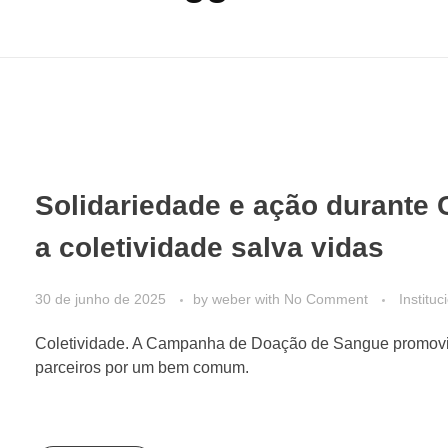
Solidariedade e ação durant
a coletividade salva vidas
30 de junho de 2025
by
weber
with
No Comment
Instituc
Coletividade. A Campanha de Doação de Sangue promovid
parceiros por um bem comum.