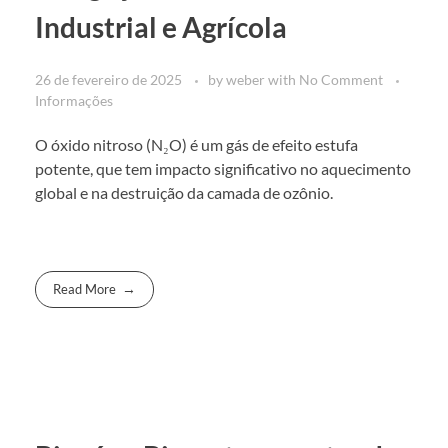
Industrial e Agrícola
26 de fevereiro de 2025
by
weber
with
No Comment
Informações
O óxido nitroso (N₂O) é um gás de efeito estufa
potente, que tem impacto significativo no aquecimento
global e na destruição da camada de ozônio.
Read More