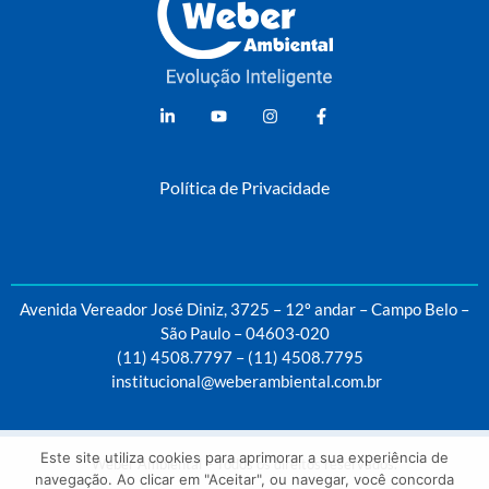
Weber Ambiental
Consultoria e Engenharia Ambiental
Política de Privacidade
Avenida Vereador José Diniz, 3725 – 12º andar – Campo Belo –
São Paulo – 04603-020
(11) 4508.7797
–
(11) 4508.7795
institucional@weberambiental.com.br
Este site utiliza cookies para aprimorar a sua experiência de
Weber Ambiental – Todos os direitos reservados.
navegação. Ao clicar em "Aceitar", ou navegar, você concorda