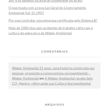
SAF e os desafios da aviação sustentável no Brasil
O que muda com a nova Lei Geral do Licenciamento
Ambiental (Lei 15.190)?
Por que contratar uma empresa certificada pelo Sistema B?
Mais de 1000 dias sem acidentes de trabalho reforçam a
cultura de segurança da Weber Ambiental
COMENTÁRIOS
Weber Ambiental 21 anos: uma história construída por
pessoas, propósito e compromisso socioambiental –
Weber Ambiental
em
A Weber Ambiental recebe Selo
CO₂ Neutro, reforçando sua Cultura Socioambiental
ARQUIVOS