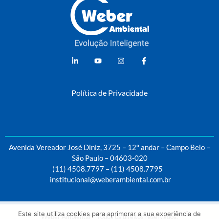
Weber Ambiental
Consultoria e Engenharia Ambiental
Política de Privacidade
Avenida Vereador José Diniz, 3725 – 12º andar – Campo Belo –
São Paulo – 04603-020
(11) 4508.7797
–
(11) 4508.7795
institucional@weberambiental.com.br
Este site utiliza cookies para aprimorar a sua experiência de
Weber Ambiental – Todos os direitos reservados.