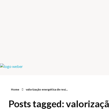
Weber Ambiental
Consultoria e Engenharia Ambiental
Home
valorização energética de resí...
Posts tagged: valorizaç