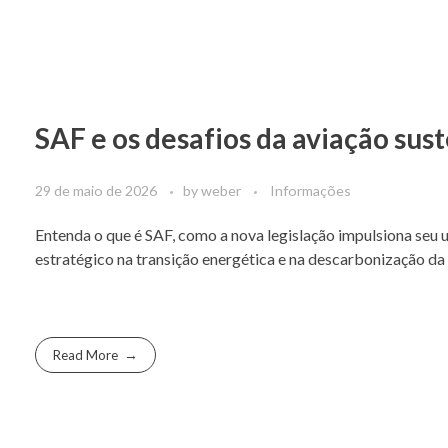
SAF e os desafios da aviação sust
29 de maio de 2026
by
weber
Informações
Entenda o que é SAF, como a nova legislação impulsiona seu
estratégico na transição energética e na descarbonização da 
Read More