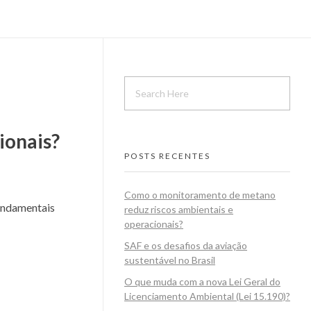
ionais?
POSTS RECENTES
Como o monitoramento de metano
fundamentais
reduz riscos ambientais e
operacionais?
SAF e os desafios da aviação
sustentável no Brasil
O que muda com a nova Lei Geral do
Licenciamento Ambiental (Lei 15.190)?