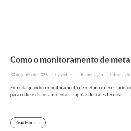
Como o monitoramento de metano
30 de junho de 2026
by
weber
Remediação
Informaçõ
Entenda quando o monitoramento de metano é necessário, on
para reduzir riscos ambientais e apoiar decisões técnicas.
Read More