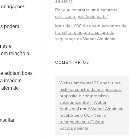
15.190)?
 obrigações
Por que contratar uma empresa
certificada pelo Sistema B?
Mais de 1000 dias sem acidentes de
is podem
trabalho reforçam a cultura de
segurança da Weber Ambiental
rmas e
 em relação a
COMENTÁRIOS
que adotam boas
uma imagem
Weber Ambiental 21 anos: uma
, além de
história construída por pessoas,
propósito e compromisso
socioambiental – Weber
Ambiental
em
A Weber Ambiental
recebe Selo CO₂ Neutro,
nsultar
reforçando sua Cultura
Socioambiental