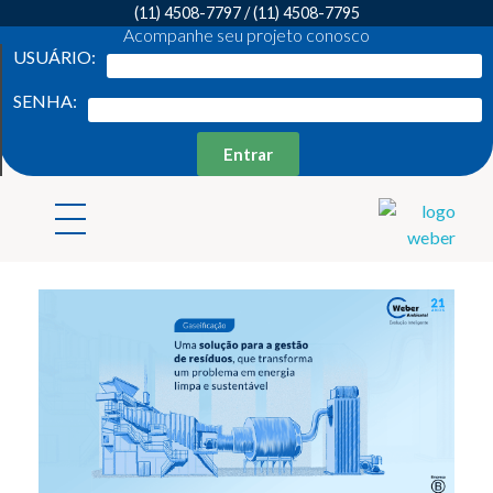
(11) 4508-7797
/
(11) 4508-7795
Acompanhe seu projeto conosco
USUÁRIO:
SENHA:
Entrar
Weber Ambiental
Consultoria e Engenharia Ambiental