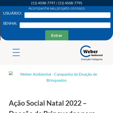
(11) 4508-7797
/
(11) 4508-7795
Acompanhe seu projeto conosco
USUÁRIO:
SENHA:
Entrar
Weber Ambiental
Consultoria e Engenharia Ambiental
Ação Social Natal 2022 –