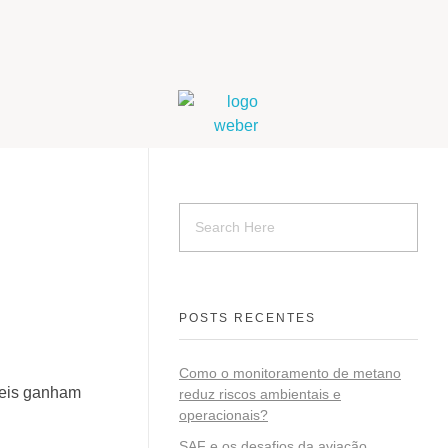
Weber Ambiental
Consultoria e Engenharia Ambiental
POSTS RECENTES
Como o monitoramento de metano
veis ganham
reduz riscos ambientais e
operacionais?
SAF e os desafios da aviação