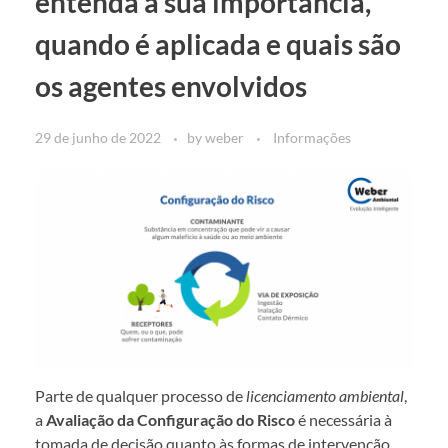
entenda a sua importância,
quando é aplicada e quais são
os agentes envolvidos
29 de junho de 2022
by
weber
Informações
Parte de qualquer processo de
licenciamento ambiental
,
a
Avaliação da Configuração do Risco
é necessária à
tomada de decisão quanto às formas de intervenção