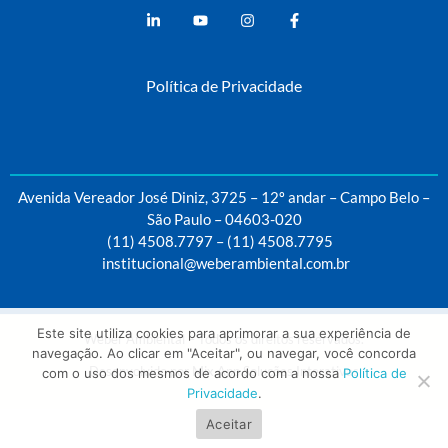
Weber Ambiental
Consultoria e Engenharia Ambiental
Política de Privacidade
Avenida Vereador José Diniz, 3725 – 12º andar – Campo Belo –
São Paulo – 04603-020
(11) 4508.7797
–
(11) 4508.7795
institucional@weberambiental.com.br
Este site utiliza cookies para aprimorar a sua experiência de
Weber Ambiental – Todos os direitos reservados.
navegação. Ao clicar em "Aceitar", ou navegar, você concorda
Desenvolvido por
Mix App Soluções Interativas
com o uso dos mesmos de acordo com a nossa
Política de
Privacidade
.
Aceitar