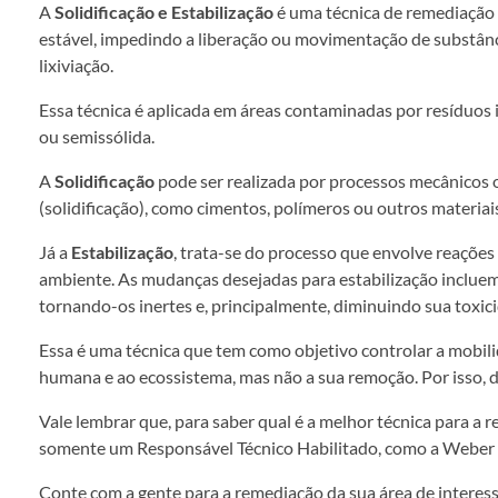
A
Solidificação e Estabilização
é uma técnica de remediação
estável, impedindo a liberação ou movimentação de substânci
lixiviação.
Essa técnica é aplicada em áreas contaminadas por resíduos 
ou semissólida.
A
Solidificação
pode ser realizada por processos mecânicos 
(solidificação), como cimentos, polímeros ou outros materia
Já a
Estabilização
, trata-se do processo que envolve reaçõe
ambiente. As mudanças desejadas para estabilização inclue
tornando-os inertes e, principalmente, diminuindo sua toxic
Essa é uma técnica que tem como objetivo controlar a mobi
humana e ao ecossistema, mas não a sua remoção. Por isso, 
Vale lembrar que, para saber qual é a melhor técnica para a
somente um Responsável Técnico Habilitado, como a Weber 
Conte com a gente para a remediação da sua área de interess