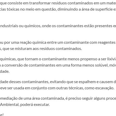
 que consiste em transformar resíduos contaminados em um materi
as tóxicas no meio em questão, diminuindo a área de superfície e
industriais ou químicos, onde os contaminantes estão presentes e
ou por uma reação química entre um contaminante com reagentes 
is, que se misturam aos resíduos contaminados.
s químicas, que tornam o contaminante menos propenso a ser lixiv
m a conversão de contaminantes em uma forma menos solúvel, móve
idade.
lidade desses contaminantes, evitando que se espalhem e causem 
deve ser usada em conjunto com outras técnicas, como escavação.
 remediação de uma área contaminada, é preciso seguir alguns proc
Ambiental, poderá executar.
e!