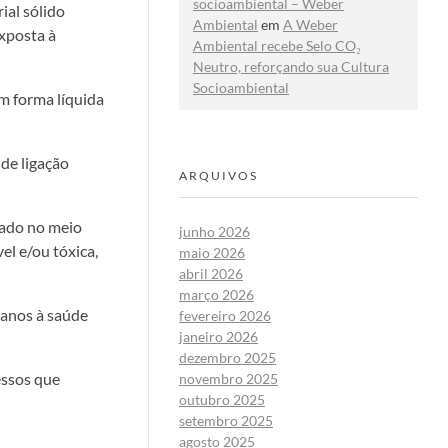
socioambiental – Weber
al sólido
Ambiental
em
A Weber
xposta à
Ambiental recebe Selo CO₂
Neutro, reforçando sua Cultura
Socioambiental
m forma líquida
de ligação
ARQUIVOS
iado no meio
junho 2026
l e/ou tóxica,
maio 2026
abril 2026
março 2026
danos à saúde
fevereiro 2026
janeiro 2026
dezembro 2025
essos que
novembro 2025
outubro 2025
setembro 2025
agosto 2025