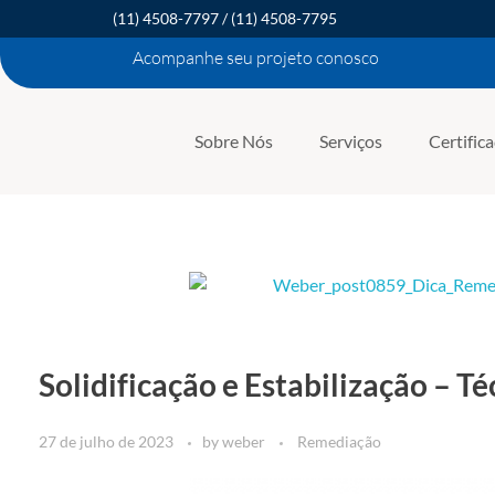
(11) 4508-7797
/
(11) 4508-7795
Acompanhe seu projeto conosco
Sobre Nós
Serviços
Certific
Solidificação e Estabilização – 
27 de julho de 2023
by
weber
Remediação