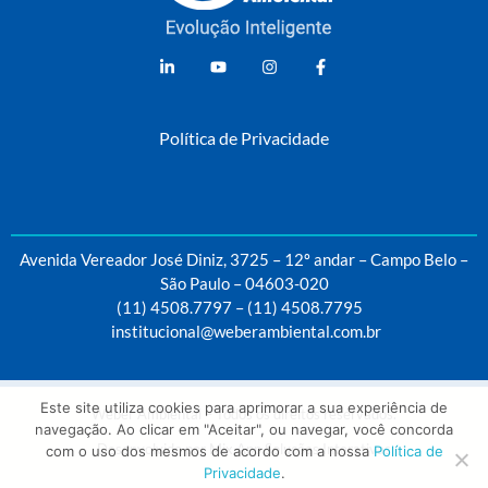
Weber Ambiental
Consultoria e Engenharia Ambiental
Política de Privacidade
Avenida Vereador José Diniz, 3725 – 12º andar – Campo Belo –
São Paulo – 04603-020
(11) 4508.7797
–
(11) 4508.7795
institucional@weberambiental.com.br
Este site utiliza cookies para aprimorar a sua experiência de
Weber Ambiental – Todos os direitos reservados.
navegação. Ao clicar em "Aceitar", ou navegar, você concorda
Desenvolvido por
Mix App Soluções Interativas
com o uso dos mesmos de acordo com a nossa
Política de
Privacidade
.