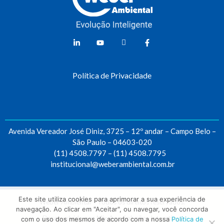
Weber Ambiental
Consultoria e Engenharia Ambiental
Política de Privacidade
Avenida Vereador José Diniz, 3725 – 12º andar – Campo Belo –
São Paulo – 04603-020
(11) 4508.7797
–
(11) 4508.7795
institucional@weberambiental.com.br
Este site utiliza cookies para aprimorar a sua experiência de
Weber Ambiental – Todos os direitos reservados.
navegação. Ao clicar em "Aceitar", ou navegar, você concorda
Desenvolvido por
Mix App Soluções Interativas
com o uso dos mesmos de acordo com a nossa
Política de