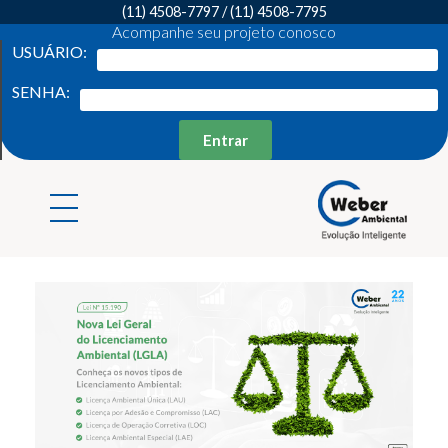
(11) 4508-7797
/
(11) 4508-7795
Acompanhe seu projeto conosco
USUÁRIO:
SENHA:
Entrar
Weber Ambiental
Consultoria e Engenharia Ambiental