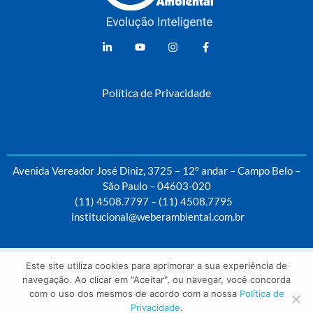
Weber Ambiental
Consultoria e Engenharia Ambiental
Política de Privacidade
Avenida Vereador José Diniz, 3725 – 12º andar – Campo Belo –
São Paulo – 04603-020
(11) 4508.7797
–
(11) 4508.7795
institucional@weberambiental.com.br
Este site utiliza cookies para aprimorar a sua experiência de
Weber Ambiental – Todos os direitos reservados.
navegação. Ao clicar em "Aceitar", ou navegar, você concorda
Desenvolvido por
Mix App Soluções Interativas
com o uso dos mesmos de acordo com a nossa
Política de
Privacidade
.