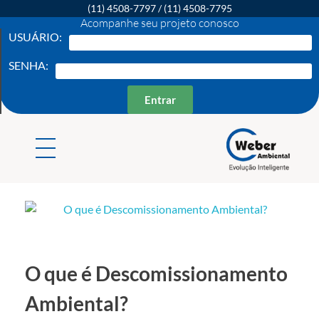
(11) 4508-7797
/
(11) 4508-7795
Acompanhe seu projeto conosco
USUÁRIO:
SENHA:
Entrar
Weber Ambiental
Consultoria e Engenharia Ambiental
O que é Descomissionamento
Ambiental?