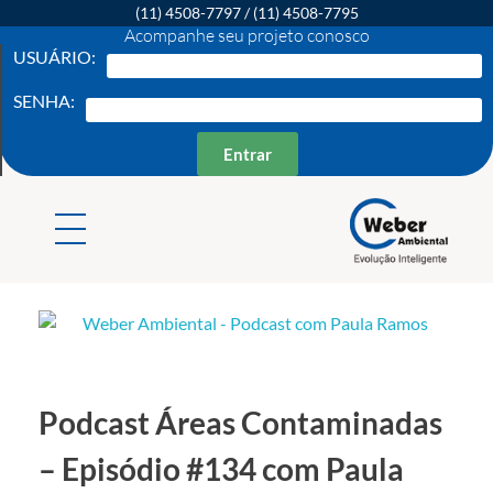
(11) 4508-7797
/
(11) 4508-7795
Acompanhe seu projeto conosco
USUÁRIO:
SENHA:
Entrar
Weber Ambiental
Consultoria e Engenharia Ambiental
Podcast Áreas Contaminadas
– Episódio #134 com Paula