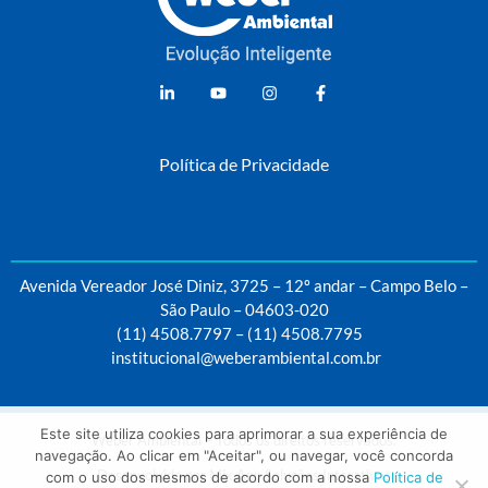
Weber Ambiental
Consultoria e Engenharia Ambiental
Política de Privacidade
Avenida Vereador José Diniz, 3725 – 12º andar – Campo Belo –
São Paulo – 04603-020
(11) 4508.7797
–
(11) 4508.7795
institucional@weberambiental.com.br
Este site utiliza cookies para aprimorar a sua experiência de
Weber Ambiental – Todos os direitos reservados.
navegação. Ao clicar em "Aceitar", ou navegar, você concorda
Desenvolvido por
Mix App Soluções Interativas
com o uso dos mesmos de acordo com a nossa
Política de