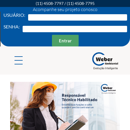
(11) 4508-7797
/
(11) 4508-7795
Acompanhe seu projeto conosco
USUÁRIO:
SENHA:
Entrar
Weber Ambiental
Consultoria e Engenharia Ambiental