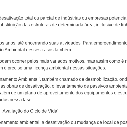
desativação total ou parcial de indústrias ou empresas potenci
stituição das estruturas de determinada área, inclusive de li
mos anos, até encerrando suas atividades. Para empreendiment
ação Ambiental nesses casos também.
odem ocorrer pelos mais variados motivos, mas assim como é 
ém é preciso uma licença ambiental nessas situações.
onamento Ambiental’, também chamado de desmobilização, ond
s obras de desativação, o levantamento de passivos ambient
, além de um plano de aproveitamento dos equipamentos e estr
ados nessa fase.
a ‘Avaliação do Ciclo de Vida’.
amento ambiental, a desativação ou mudança de local de pos