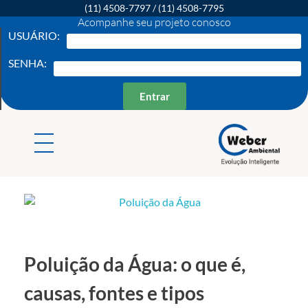
(11) 4508-7797
/
(11) 4508-7795
Acompanhe seu projeto conosco
USUÁRIO:
SENHA:
Entrar
Weber Ambiental
Consultoria e Engenharia Ambiental
Poluição da Água: o que é,
causas, fontes e tipos